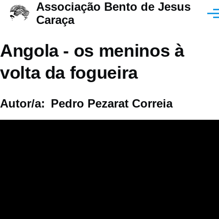
Associação Bento de Jesus
Passar para o conteúdo principal
Men
Caraça
Angola - os meninos à
volta da fogueira
Autor/a
Pedro Pezarat Correia