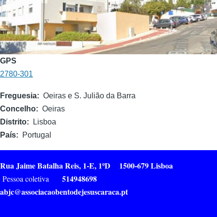
GPS
2780-301
Freguesia
Oeiras e S. Julião da Barra
Concelho
Oeiras
Distrito
Lisboa
País
Portugal
Rua Jaime Batalha Reis, 1-E, 1ºD 1500-679 Lisboa
514948698
Pessoa coletiva
abjc@associacaobentodejesuscaraca.pt