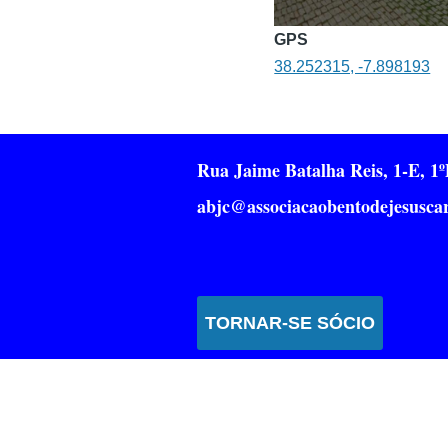
GPS
38.252315, -7.898193
Rua Jaime Batalha Reis, 1-E, 
abjc@associacaobentodejesuscar
TORNAR-SE SÓCIO