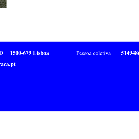
1ºD 1500-679 Lisboa
514948
Pessoa coletiva
aca.pt