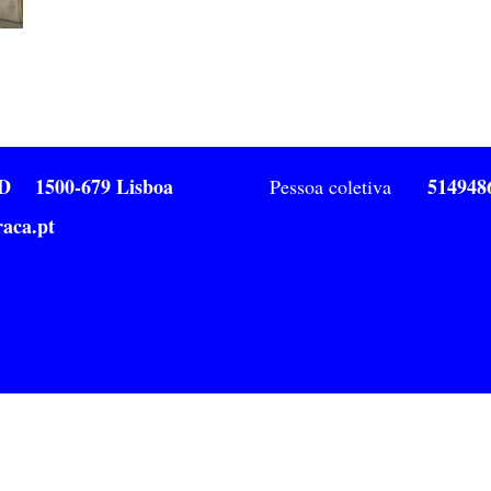
1ºD 1500-679 Lisboa
514948
Pessoa coletiva
aca.pt