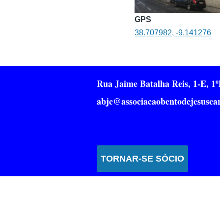
GPS
38.707982, -9.141276
Rua Jaime Batalha Reis, 1-E, 
abjc@associacaobentodejesuscar
TORNAR-SE SÓCIO