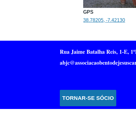
GPS
38.78205, -7.42130
Rua Jaime Batalha Reis, 1-E, 
abjc@associacaobentodejesuscar
TORNAR-SE SÓCIO