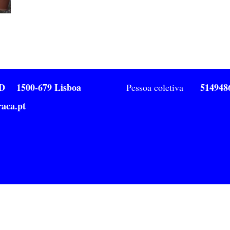
1ºD 1500-679 Lisboa
514948
Pessoa coletiva
aca.pt