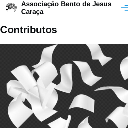
Associação Bento de Jesus
Passar para o conteúdo principal
Men
Caraça
Contributos